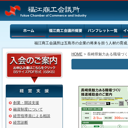
福江商工会議所は五島市の企業の将来を担う人材の育成
HOME
> 長崎県魅力ある職場づ
創業・開談支援
融資制度について
経営指導員による相談
経営診断